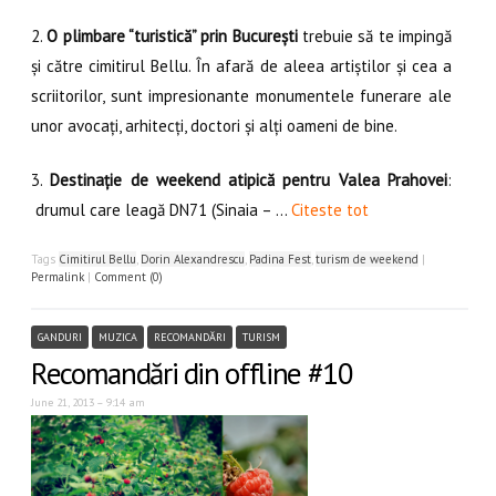
2.
O plimbare “turistică” prin București
trebuie să te impingă
și către cimitirul Bellu. În afară de aleea artiștilor și cea a
scriitorilor, sunt impresionante monumentele funerare ale
unor avocați, arhitecți, doctori și alți oameni de bine.
3.
Destinație de weekend atipică pentru Valea Prahovei
:
drumul care leagă DN71 (Sinaia – …
Citeste tot
Tags
Cimitirul Bellu
,
Dorin Alexandrescu
,
Padina Fest
,
turism de weekend
|
Permalink
|
Comment (0)
GANDURI
MUZICA
RECOMANDĂRI
TURISM
Recomandări din offline #10
June 21, 2013 – 9:14 am