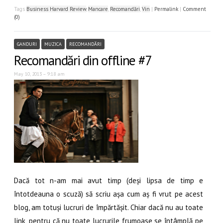
Tags
Business Harvard Review
,
Mancare
,
Recomandări
,
Vin
|
Permalink
|
Comment
(0)
GANDURI
MUZICA
RECOMANDĂRI
Recomandări din offline #7
May 10, 2013 – 9:18 am
Dacă tot n-am mai avut timp (deși lipsa de timp e
întotdeauna o scuză) să scriu așa cum aș fi vrut pe acest
blog, am totuși lucruri de împărtășit. Chiar dacă nu au toate
link, pentru că nu toate lucrurile frumoase se întâmplă pe