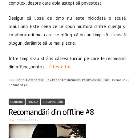
complex, despre care abia aștept să povestesc.
Desigur că lipsa de timp nu este niciodată o scuză
plauzibilă. Este ceea ce le spun multora dintre clienții și
colaboratorii mei care se plâng că nu au timp să citească
bloguri, darămite să le mai și scrie.
Între timp s-au strâns câteva lucruri pe care le recomand
din offline, pentru …
Citeste tot
Tags
Dorin Alexandrescu
,
Ink Paper Art Bucuresti
,
Parabolele lui Iisus
|
Permalink
|
Comment (0)
GANDURI
MUZICA
RECOMANDĂRI
Recomandări din offline #8
May 17, 2013 – 10:23 am