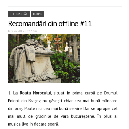
RECOMANDĂRI
TURISM
Recomandări din offline #11
July 26, 2013 – 8:42 am
1.
La Roata Norocului
, situat în prima curbă pe Drumul
Poienii din Brașov, nu găsești chiar cea mai bună mâncare
din oraș. Poate nici cea mai bună servire. Dar se apropie cel
mai mult de grădinile de vară bucureștene. În plus ai
muzică live în fiecare seară.