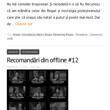
Nu mă consider brașovean. Și niciodată n-o să fiu. Recunosc
că am mândria celor din Regat și nostalgia ploieșteanului
care știe că orașul său natal a putut și poate mai mult. Dar
de …
Citeste tot
Tags
Brasov
,
Consultanță Afaceri Brașov
,
Marketing Brasov
|
Permalink
|
Comments
(168)
GANDURI
RECOMANDĂRI
Recomandări din offline #12
September 27, 2013 – 10:01 am