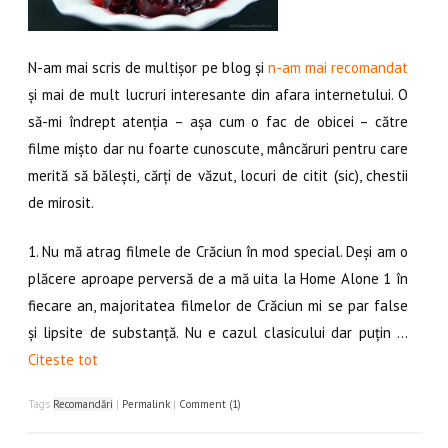
N-am mai scris de multișor pe blog și
n-am mai recomandat
și mai de mult lucruri interesante din afara internetului. O
să-mi îndrept atenția – așa cum o fac de obicei – către
filme mișto dar nu foarte cunoscute, mâncăruri pentru care
merită să bălești, cărți de văzut, locuri de citit (sic), chestii
de mirosit.
1. Nu mă atrag filmele de Crăciun în mod special. Deși am o
plăcere aproape perversă de a mă uita la Home Alone 1 în
fiecare an, majoritatea filmelor de Crăciun mi se par false
și lipsite de substanță. Nu e cazul clasicului dar puțin …
Citeste tot
Tags
Recomandări
|
Permalink
|
Comment (1)