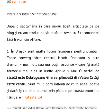
zilele orașului Sfântul Gheorghe
După o săptămână în care mi-au lipsit articolele de pe
blog și nu am produs decât drafturi, revin cu 5 recomandări
fără linkuri din offline.
1. În Brașov sunt multe locuri frumoase pentru plimbări.
Toate converg către centrul istoric. Dar sunt și alte
drumuri – mai mult sau mai puțin ascunse – care își arată
farmecul mai ales în lunile Aprilie și Mai.
O astfel de
stradă este Dobrogeanu Gherea, plimbată din Valea Cetății
către centru.
Sunt mulți pomi înfloriți acum în acea locație
și dacă îți continui drumul prin pădure, pe coasta muntelui
Tâmpa, e …
Citeste tot
Tags
concert jazz Reduta Brasov
,
Dorin Alexandrescu
,
Zilele Sfantul Gheorghe
|