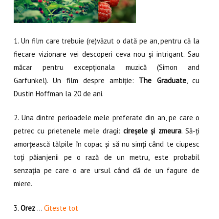
1. Un film care trebuie (re)văzut o dată pe an, pentru că la
fiecare vizionare vei descoperi ceva nou și intrigant. Sau
măcar pentru excepționala muzică (Simon and
Garfunkel). Un film despre ambiție:
The Graduate
, cu
Dustin Hoffman la 20 de ani.
2. Una dintre perioadele mele preferate din an, pe care o
petrec cu prietenele mele dragi:
cireșele și zmeura
. Să-ți
amorțească tălpile în copac și să nu simți când te ciupesc
toți păianjenii pe o rază de un metru, este probabil
senzația pe care o are ursul când dă de un fagure de
miere.
3.
Orez
…
Citeste tot