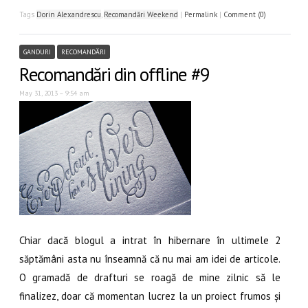
Tags
Dorin Alexandrescu
,
Recomandări Weekend
|
Permalink
|
Comment (0)
GANDURI
RECOMANDĂRI
Recomandări din offline #9
May 31, 2013 – 9:54 am
Chiar dacă blogul a intrat în hibernare în ultimele 2
săptămâni asta nu înseamnă că nu mai am idei de articole.
O gramadă de drafturi se roagă de mine zilnic să le
finalizez, doar că momentan lucrez la un proiect frumos și