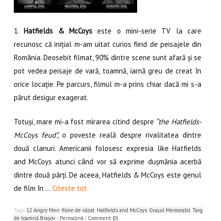
1.
Hatfields & McCoys
este o mini-serie TV la care
recunosc că inițial m-am uitat curios fiind de peisajele din
România. Deosebit filmat, 90% dintre scene sunt afară și se
pot vedea peisaje de vară, toamnă, iarnă greu de creat în
orice locație. Pe parcurs, filmul m-a prins chiar dacă mi s-a
părut desigur exagerat.
Totuși, mare mi-a fost mirarea citind despre
“the Hatfields-
McCoys feud”,
o poveste reală despre rivalitatea dintre
două clanuri. Americanii folosesc expresia like Hatfields
and McCoys atunci când vor să exprime dușmănia acerbă
dintre două părți. De aceea, Hatfields & McCoys este genul
de film în …
Citeste tot
Tags
12 Angry Men
,
filme de văzat
,
Hatfields and McCoys
,
Orașul Memorabil
,
Targ
de toamnă Brașov
|
Permalink
|
Comment (0)