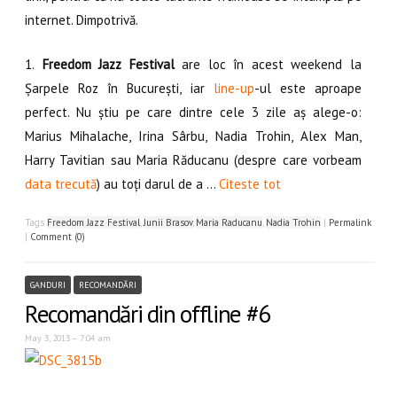
internet. Dimpotrivă.
1.
Freedom Jazz Festival
are loc în acest weekend la
Șarpele Roz în București, iar
line-up
-ul este aproape
perfect. Nu știu pe care dintre cele 3 zile aș alege-o:
Marius Mihalache, Irina Sârbu, Nadia Trohin, Alex Man,
Harry Tavitian sau Maria Răducanu (despre care vorbeam
data trecută
) au toți darul de a …
Citeste tot
Tags
Freedom Jazz Festival
,
Junii Brasov
,
Maria Raducanu
,
Nadia Trohin
|
Permalink
|
Comment (0)
GANDURI
RECOMANDĂRI
Recomandări din offline #6
May 3, 2013 – 7:04 am