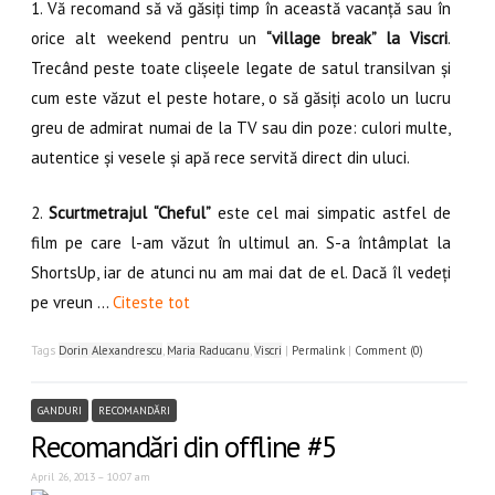
1. Vă recomand să vă găsiți timp în această vacanță sau în
orice alt weekend pentru un
“village break” la Viscri
.
Trecând peste toate clișeele legate de satul transilvan și
cum este văzut el peste hotare, o să găsiți acolo un lucru
greu de admirat numai de la TV sau din poze: culori multe,
autentice și vesele și apă rece servită direct din uluci.
2.
Scurtmetrajul “Cheful”
este cel mai simpatic astfel de
film pe care l-am văzut în ultimul an. S-a întâmplat la
ShortsUp, iar de atunci nu am mai dat de el. Dacă îl vedeți
pe vreun …
Citeste tot
Tags
Dorin Alexandrescu
,
Maria Raducanu
,
Viscri
|
Permalink
|
Comment (0)
GANDURI
RECOMANDĂRI
Recomandări din offline #5
April 26, 2013 – 10:07 am