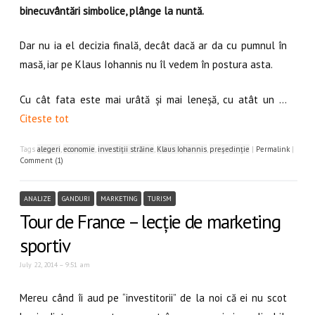
binecuvântări simbolice, plânge la nuntă.
Dar nu ia el decizia finală, decât dacă ar da cu pumnul în
masă, iar pe Klaus Iohannis nu îl vedem în postura asta.
Cu cât fata este mai urâtă și mai leneșă, cu atât un …
Citeste tot
Tags
alegeri
,
economie
,
investiții străine
,
Klaus Iohannis
,
președinție
|
Permalink
|
Comment (1)
ANALIZE
GANDURI
MARKETING
TURISM
Tour de France – lecție de marketing
sportiv
July 22, 2014 – 9:51 am
Mereu când îi aud pe “investitorii” de la noi că ei nu scot