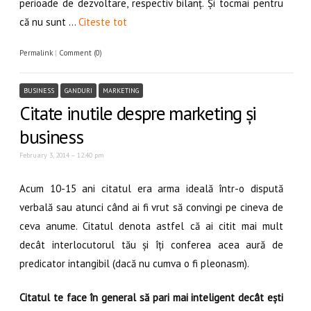
perioade de dezvoltare, respectiv bilanț. Și tocmai pentru
că nu sunt …
Citeste tot
Permalink
|
Comment (0)
BUSINESS
GANDURI
MARKETING
Citate inutile despre marketing și
business
February 3, 2014 – 12:40 pm
Acum 10-15 ani citatul era arma ideală într-o dispută
verbală sau atunci când ai fi vrut să convingi pe cineva de
ceva anume. Citatul denota astfel că ai citit mai mult
decât interlocutorul tău și îți conferea acea aură de
predicator intangibil (dacă nu cumva o fi pleonasm).
Citatul te face în general să pari mai inteligent decât ești