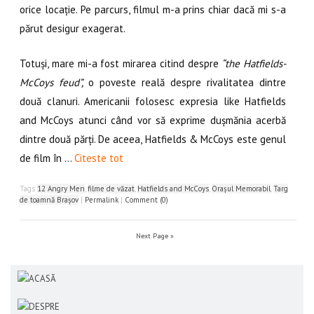
orice locație. Pe parcurs, filmul m-a prins chiar dacă mi s-a
părut desigur exagerat.
Totuși, mare mi-a fost mirarea citind despre
“the Hatfields-
McCoys feud”,
o poveste reală despre rivalitatea dintre
două clanuri. Americanii folosesc expresia like Hatfields
and McCoys atunci când vor să exprime dușmănia acerbă
dintre două părți. De aceea, Hatfields & McCoys este genul
de film în …
Citeste tot
Tags
12 Angry Men
,
filme de văzat
,
Hatfields and McCoys
,
Orașul Memorabil
,
Targ
de toamnă Brașov
|
Permalink
|
Comment (0)
Next Page »
ACASĂ
DESPRE