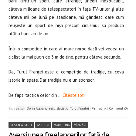
bani dintr-un sport care strânge, uneori inexplicabil,
câteva milioane de telespectatori în fața TV-urilor și alte
câteva mii pe lună pe stadioane, mă gândesc oare cum
reușește un sport de nișă precum ciclismul să producă
atâția bani, an de an.
Într-o competiție în care ai mare noroc dacă vei vedea un
ciclist la mai puțin de 3 m de tine, pentru câteva secunde.
Da, Turul Franței este o competiție de tradiție, cu ceva
istorie în spate. Dar tradiția nu e un sponsor.
De fapt, tactica celor din …
Citeste tot
Tags
ciclism
,
Dorin Alexandrescu
,
statistici
,
Turul Frantei
|
Permalink
|
Comment (0)
DESIGN & STUFF
GANDURI
MARKETING
VÂNZĂRI
Aversiunea freelancerilor față de