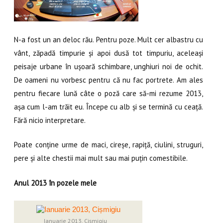
N-a fost un an deloc rău. Pentru poze. Mult cer albastru cu
vânt, zăpadă timpurie și apoi dusă tot timpuriu, aceleași
peisaje urbane în ușoară schimbare, unghiuri noi de ochit.
De oameni nu vorbesc pentru că nu fac portrete. Am ales
pentru fiecare lună câte o poză care să-mi rezume 2013,
așa cum l-am trăit eu. Începe cu alb și se termină cu ceață.
Fără nicio interpretare.
Poate conține urme de maci, cireșe, rapiță, ciulini, struguri,
pere și alte chestii mai mult sau mai puțin comestibile.
Anul 2013 în pozele mele
Ianuarie 2013, Cișmigiu