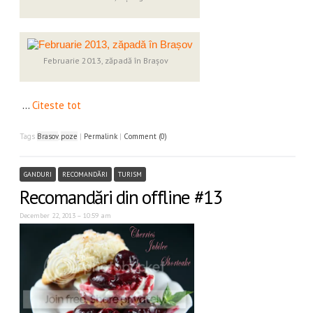
Februarie 2013, zăpadă în Brașov
…
Citeste tot
Tags
Brasov
,
poze
|
Permalink
|
Comment (0)
GANDURI
RECOMANDĂRI
TURISM
Recomandări din offline #13
December 22, 2013 – 10:59 am