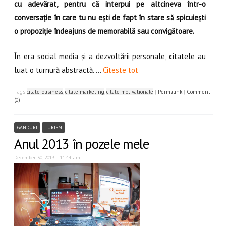
cu adevărat, pentru că interpui pe altcineva într-o
conversație în care tu nu ești de fapt în stare să spicuiești
o propoziție îndeajuns de memorabilă sau convigătoare.
În era social media și a dezvoltării personale, citatele au
luat o turnură abstractă. …
Citeste tot
Tags
citate business
,
citate marketing
,
citate motivationale
|
Permalink
|
Comment
(0)
GANDURI
TURISM
Anul 2013 în pozele mele
December 30, 2013 – 11:44 am