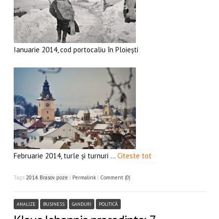
Ianuarie 2014, cod portocaliu în Ploiești
Februarie 2014, turle și turnuri …
Citeste tot
Tags
2014
,
Brasov
,
poze
|
Permalink
|
Comment (0)
ANALIZE
BUSINESS
GANDURI
POLITICĂ