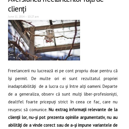
clienți
June 11, 2014 – 10:27 am
Freelancerii nu lucrează ei pe cont propriu doar pentru că
își permit. De multe ori ei sunt rezultatul propriei
inadaptabilități de a lucra cu și între alți oameni. Departe
de a generaliza, observ că sunt mulți liber-profesioniști,
dealtfel foarte pricepuți strict în ceea ce fac, care nu
reușesc să comunice.
Nu extrag informații relevante de la
clienții lor, nu-și pot prezenta opiniile argumentativ, nu au
abilități de a vinde corect sau de a-și impune variantele de