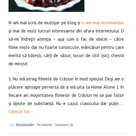
N-am mai scris de multișor pe blog și
n-am mai recomandat
și mai de mult lucruri interesante din afara internetului. O
să-mi îndrept atenția – așa cum o fac de obicei – către
filme mișto dar nu foarte cunoscute, mâncăruri pentru care
merită să bălești, cărți de văzut, locuri de citit (sic), chestii
de mirosit.
1. Nu mă atrag filmele de Crăciun în mod special. Deși am o
plăcere aproape perversă de a mă uita la Home Alone 1 în
fiecare an, majoritatea filmelor de Crăciun mi se par false
și lipsite de substanță. Nu e cazul clasicului dar puțin …
Citeste tot
Tags
Recomandări
|
Permalink
|
Comment (1)