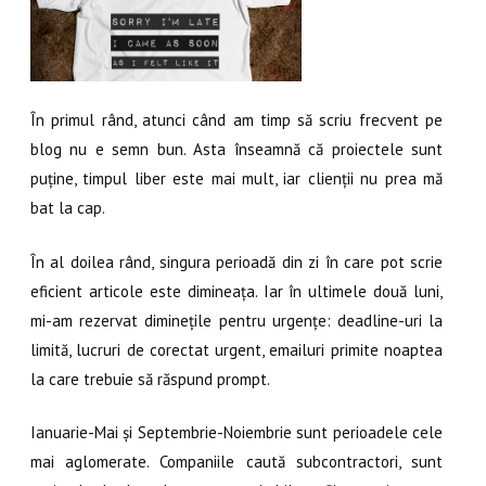
În primul rând, atunci când am timp să scriu frecvent pe
blog nu e semn bun. Asta înseamnă că proiectele sunt
puține, timpul liber este mai mult, iar clienții nu prea mă
bat la cap.
În al doilea rând, singura perioadă din zi în care pot scrie
eficient articole este dimineața. Iar în ultimele două luni,
mi-am rezervat diminețile pentru urgențe: deadline-uri la
limită, lucruri de corectat urgent, emailuri primite noaptea
la care trebuie să răspund prompt.
Ianuarie-Mai și Septembrie-Noiembrie sunt perioadele cele
mai aglomerate. Companiile caută subcontractori, sunt