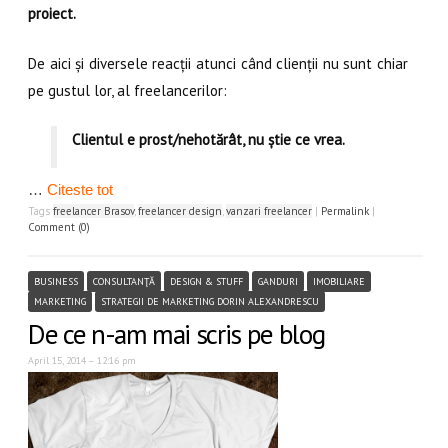
proiect.
De aici și diversele reacții atunci când clienții nu sunt chiar
pe gustul lor, al freelancerilor:
Clientul e prost/nehotărât, nu știe ce vrea.
…
Citeste tot
Tags
freelancer Brasov
,
freelancer design
,
vanzari freelancer
|
Permalink
|
Comment (0)
BUSINESS
CONSULTANŢĂ
DESIGN & STUFF
GANDURI
IMOBILIARE
MARKETING
STRATEGII DE MARKETING DORIN ALEXANDRESCU
De ce n-am mai scris pe blog
April 15, 2014 – 12:16 pm