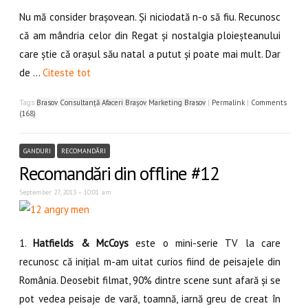
Nu mă consider brașovean. Și niciodată n-o să fiu. Recunosc
că am mândria celor din Regat și nostalgia ploieșteanului
care știe că orașul său natal a putut și poate mai mult. Dar
de …
Citeste tot
Tags
Brasov
,
Consultanță Afaceri Brașov
,
Marketing Brasov
|
Permalink
|
Comments
(168)
GANDURI
RECOMANDĂRI
Recomandări din offline #12
September 27, 2013 – 10:01 am
1.
Hatfields & McCoys
este o mini-serie TV la care
recunosc că inițial m-am uitat curios fiind de peisajele din
România. Deosebit filmat, 90% dintre scene sunt afară și se
pot vedea peisaje de vară, toamnă, iarnă greu de creat în