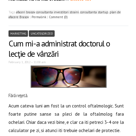
Tags
afaceri brasov
,
consultanta investitori straini
,
consultanta startup
,
plan de
afacere Brasov
|
Permalink
|
Comment (0)
MARKETING
UNCATEGORIZED
Cum mi-a administrat doctorul o
lecţie de vânzări
February 1, 2012 – 11:08 am
Fără reţetă.
Acum cateva luni am fost la un control oftalmologic. Sunt
foarte putine sanse sa pleci de la oftalmolog fara
ochelari. Chiar daca vezi bine, e clar ca iti petreci 3-4 ore la
calculator pe zi, si atunci iti trebuie ochelari de protectie.