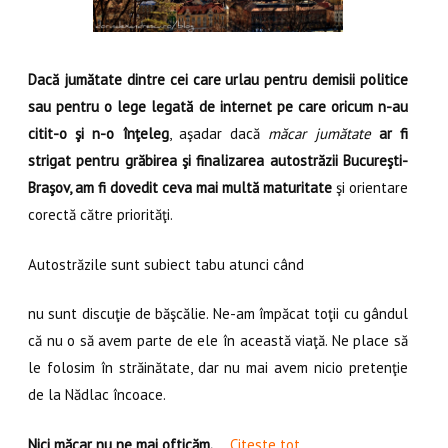
Dacă jumătate dintre cei care urlau pentru demisii politice
sau pentru o lege legată de internet pe care oricum n-au
citit-o şi n-o înţeleg
, aşadar dacă
măcar jumătate
ar fi
strigat pentru grăbirea şi finalizarea autostrăzii Bucureşti-
Braşov, am fi dovedit ceva mai multă maturitate
şi orientare
corectă către priorităţi.
Autostrăzile sunt subiect tabu atunci când
nu sunt discuţie de băşcălie. Ne-am împăcat toţii cu gândul
că nu o să avem parte de ele în această viaţă. Ne place să
le folosim în străinătate, dar nu mai avem nicio pretenţie
de la Nădlac încoace.
Nici măcar nu ne mai ofticăm.
…
Citeste tot