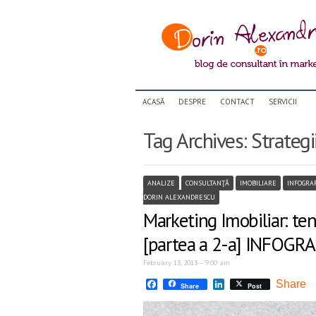
ACASĂ
DESPRE
CONTACT
SERVICII
Tag Archives:
Strategi
ANALIZE
CONSULTANŢĂ
IMOBILIARE
INFOGRA
DORIN ALEXANDRESCU
Marketing Imobiliar: ten
[partea a 2-a] INFOGRA
February 13, 2013 – 9:00 am
Facebook
LinkedIn
Share
Share
Post