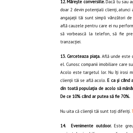
12. Mărește conversiile.
Dacă tu sau ag
doar 2 devin potențiali clienți, atunci
angajații tăi sunt simpli vânzători de
află cauzele pentru care ei nu perform
să vorbească la telefon, să fie pr
tranzacției.
13. Cerceteaza piața.
Află unde este c
el. Cunosc companii imobiliare care sus
Acolo este targetul lor. Nu îți irosi 
clienții tăi se află acolo.
E ca și când 
din toată populația de acolo să mănânc
De ce 10% când ar putea să fie 70%.
Nu uita că clienții tăi sunt toți diferiți.
T
14. Evenimente outdoor.
Este greu