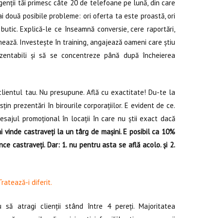
enții tăi primesc câte 20 de telefoane pe lună, din care
 ai două posibile probleme: ori oferta ta este proastă, ori
 butic. Explică-le ce înseamnă conversie, cere raportări,
ează. Investește în training, angajează oameni care știu
ezentabili și să se concentreze până după încheierea
lientul tau. Nu presupune. Află cu exactitate! Du-te la
țin prezentări în birourile corporațiilor. E evident de ce.
mesajul promoțional în locații în care nu știi exact dacă
ai vinde castraveți la un târg de mașini. E posibil ca 10%
e castraveți. Dar: 1. nu pentru asta se află acolo. și 2.
ratează-i diferit.
 să atragi clienții stând între 4 pereți. Majoritatea