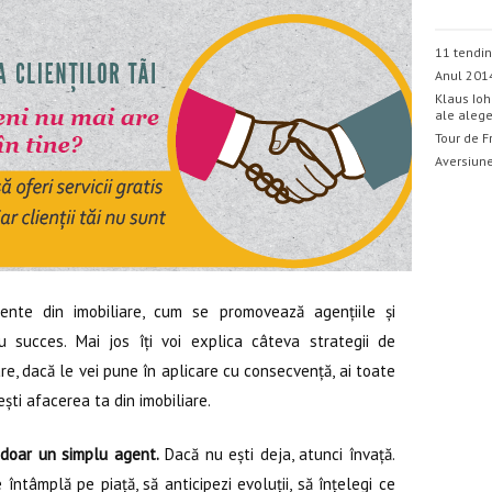
11 tendin
Anul 201
Klaus Ioh
ale alege
Tour de F
Aversiune
nte din imobiliare, cum se promovează agențiile și
u succes. Mai jos îți voi explica câteva strategii de
e, dacă le vei pune în aplicare cu consecvență, ai toate
rești afacerea ta din imobiliare.
u doar un simplu agent.
Dacă nu ești deja, atunci învață.
ntâmplă pe piață, să anticipezi evoluții, să înțelegi ce