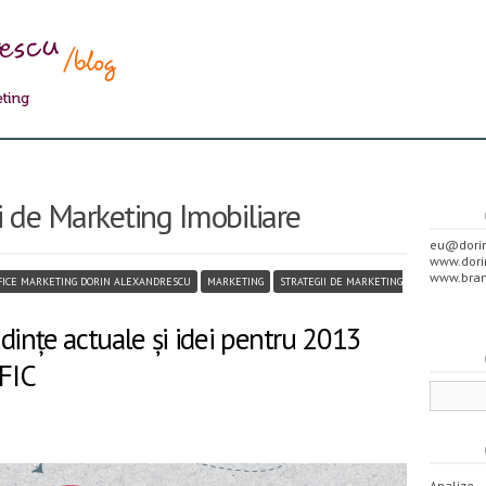
i de Marketing Imobiliare
eu@dorin
www.dori
www.bran
FICE MARKETING DORIN ALEXANDRESCU
MARKETING
STRATEGII DE MARKETING
dințe actuale și idei pentru 2013
FIC
Analize