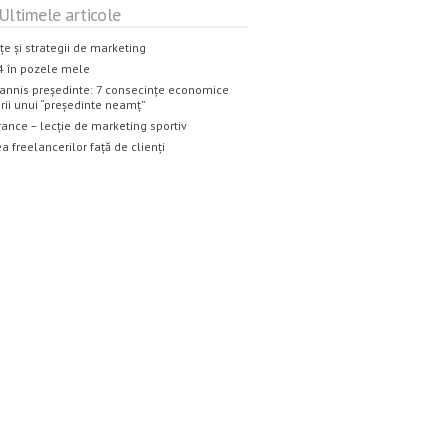
Ultimele articole
țe și strategii de marketing
4 în pozele mele
annis președinte: 7 consecințe economice
rii unui “președinte neamț”
rance – lecție de marketing sportiv
a freelancerilor față de clienți