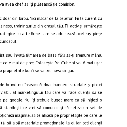
 va avea chef să îți plătească ție comision.
doar din birou. Nici măcar de la telefon. Fii la curent cu
ness, trainingurile din orașul tău. Fii activ și urmărește
trategice cu alte firme care se adresează aceleași piețe
e cunoscut.
t sau învață filmarea de bază, fără să-ți tremure mâna.
 cele mai de preț. Folosește YouTube și vei fi mai ușor
u o proprietate bună se va promova singur.
e brand nu înseamnă doar bannere stradale și pixuri
izibil al marketingului tău care va face clienții să se
 pe google. Nu îți trebuie buget mare ca să inițiezi o
 stabilești ce vrei să comunici și să setezi un set de
ipționezi mașinile, să te afișezi pe proprietățile pe care le
 tăi să aibă materiale promoționale la ei, iar toți clienții