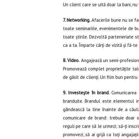
Un client care se uită doar la bani, nu
7. Networking.
Afacerile bune nu se fac 
toate seminariile, evenimentele de busi
toate știrile. Dezvoltă parteneriate s
ca a ta. Împarte cărți de vizită și fă-t
8. Video.
Angajează un semi-profesionis
Promovează complet proprietățile tale
de găsit de clienți. Un film bun pentr
9. Investește în brand.
Comunicarea d
branduite. Brandul este elementul inv
gândească la tine înainte de a căuta
comunicare de brand: trebuie doar să
reguli pe care să le urmezi; să-ți inscr
promovezi, să ai grijă ca toți angajații