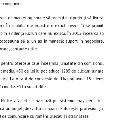
e companiei.
ie de marketing spune să promiți mai puțin și să livrezi
). În imobiliarele noastre e exact invers. Ți se promit
ot în evidență lucruri care nu există. În 2013 încearcă să
întotdeauna să ai un as în mânecă: suport în negociere,
nțare, contacte utile.
 pentru ofertele tale înseamnă jumătate din comisionul
 mediu. 450 de lei îți pot aduce 1285 de clickuri lunare
click. La o rată de conversie de 1% poți avea 15 clienți
în medie. Fă tu socotelile.
ulte afaceri se bazează pe sistemul pay per click.
ocă un buget, dezvoltă campanii. Folosește profesioniști.
 de comunicare cu românii plecați în străinătate.