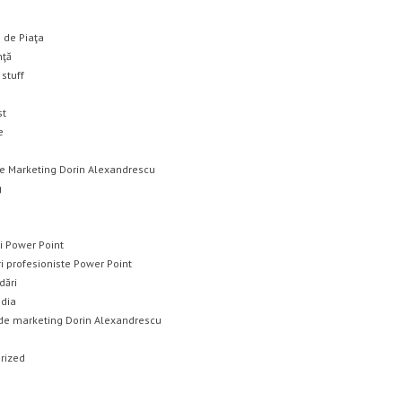
 de Piaţa
nţă
stuff
st
e
ce Marketing Dorin Alexandrescu
g
i Power Point
i profesioniste Power Point
ări
edia
 de marketing Dorin Alexandrescu
rized