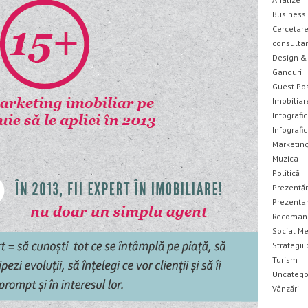
Business
Cercetare
consulta
Design & 
Ganduri
Guest Po
Imobiliar
Infografic
Infografi
Marketin
Muzica
Politică
Prezentăr
Prezentar
Recomand
Social M
Strategii
Turism
Uncatego
Vânzări