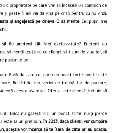
ru o proprietate pe care vrei să încasezi un comision de
 și peste 3 ani vei da vina pe criză pentru că nu vinzi.
asta și angajează pe cineva. O să merite.
Cel puțin trei
chii.
 să fie prietenii tăi.
Vrei exclusivitate? Prietenii au
e să menții legătura cu clienții, să-i suni de ziua lor, să
re pasiunile lor.
ate fi vândut, are cel puțin un punct forte: poate este
are, finisări de top, vecini de treabă, loc de parcare,
evidență aceste avantaje. Oferta este imensă, trebuie să
unți. Dacă nu găsești nici un punct forte, nu-ți pierde
ă este la un preț bun.
În 2013, dacă clienții vor cumpăra
n, aceștia vor încerca să te “sară’ de câte ori au ocazia.