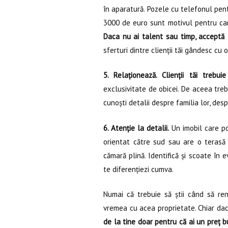
în aparatură. Pozele cu telefonul pent
3000 de euro sunt motivul pentru care
Daca nu ai talent sau timp, acceptă 
sferturi dintre clienții tăi gândesc cu o
5. Relaționează. Clienții tăi trebuie
exclusivitate de obicei. De aceea trebui
cunoști detalii despre familia lor, desp
6. Atenție la detalii.
Un imobil care po
orientat către sud sau are o terasă m
cămară plină. Identifică și scoate în 
te diferențiezi cumva.
Numai că trebuie să știi când să ren
vremea cu acea proprietate. Chiar dac
de la tine doar pentru că ai un preț bu