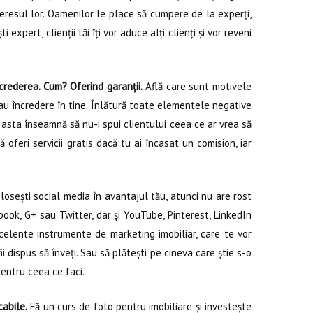
 interesul lor. Oamenilor le place să cumpere de la experți,
 expert, clienții tăi îți vor aduce alți clienți și vor reveni
.
crederea. Cum? Oferind garanții.
Află care sunt motivele
u au încredere în tine. Înlătură toate elementele negative
că asta înseamnă să nu-i spui clientului ceea ce ar vrea să
 oferi servicii gratis dacă tu ai încasat un comision, iar
losești social media în avantajul tău, atunci nu are rost
ook, G+ sau Twitter, dar și YouTube, Pinterest, LinkedIn
celente instrumente de marketing imobiliar, care te vor
i dispus să înveți. Sau să plătești pe cineva care știe s-o
pentru ceea ce faci.
cabile.
Fă un curs de foto pentru imobiliare și investește