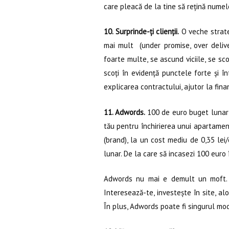
care pleacă de la tine să rețină numel
10. Surprinde-ți clienții.
O veche strateg
mai mult (under promise, over deliver
foarte multe, se ascund viciile, se sc
scoți în evidență punctele forte și 
explicarea contractului, ajutor la fina
11. Adwords.
100 de euro buget lunar
tău pentru închirierea unui apartament
(brand), la un cost mediu de 0,35 lei/
lunar. De la care să incasezi 100 euro 
Adwords nu mai e demult un moft. M
Interesează-te, investește în site, al
În plus, Adwords poate fi singurul mod