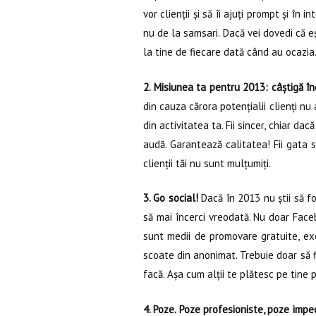
vor clienții și să îi ajuți prompt și în
nu de la samsari. Dacă vei dovedi că ești
la tine de fiecare dată când au ocazia
2. Misiunea ta pentru 2013: câștigă în
din cauza cărora potențialii clienți n
din activitatea ta. Fii sincer, chiar da
audă. Garantează calitatea! Fii gata să
clienții tăi nu sunt mulțumiți.
3. Go social!
Dacă în 2013 nu știi să fo
să mai încerci vreodată. Nu doar Faceb
sunt medii de promovare gratuite, ex
scoate din anonimat. Trebuie doar să fi
facă. Așa cum alții te plătesc pe tine 
4. Poze. Poze profesioniste, poze impe