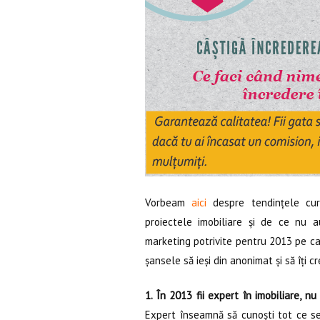
Vorbeam
aici
despre tendințele cure
proiectele imobiliare și de ce nu a
marketing potrivite pentru 2013 pe car
șansele să ieși din anonimat și să îți c
1. În 2013 fii expert în imobiliare, n
Expert înseamnă să cunoști tot ce se î