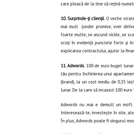
care pleacă de la tine să rețină numel
10. Surprinde-ți clienții.
O veche strateg
mai mult (under promise, over deliver
foarte multe, se ascund viciile, se sc
scoți în evidență punctele forte și 
explicarea contractului, ajutor la fina
11. Adwords.
100 de euro buget lunar
tău pentru închirierea unui apartament
(brand), la un cost mediu de 0,35 lei/
lunar. De la care să incasezi 100 euro 
Adwords nu mai e demult un moft. M
Interesează-te, investește în site, al
În plus, Adwords poate fi singurul mod