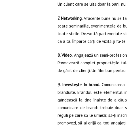
Un client care se uită doar la bani, nu
7. Networking.
Afacerile bune nu se fac 
toate seminariile, evenimentele de busi
toate știrile. Dezvoltă parteneriate s
ca a ta. Împarte cărți de vizită și fă-t
8. Video.
Angajează un semi-profesionis
Promovează complet proprietățile tale
de găsit de clienți. Un film bun pentr
9. Investește în brand.
Comunicarea d
branduite. Brandul este elementul inv
gândească la tine înainte de a căuta
comunicare de brand: trebuie doar să
reguli pe care să le urmezi; să-ți inscr
promovezi, să ai grijă ca toți angajații