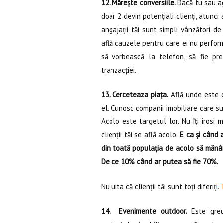
12. Mărește conversiile.
Dacă tu sau ag
doar 2 devin potențiali clienți, atunci
angajații tăi sunt simpli vânzători de
află cauzele pentru care ei nu perform
să vorbească la telefon, să fie pr
tranzacției.
13. Cerceteaza piața.
Află unde este c
el. Cunosc companii imobiliare care sus
Acolo este targetul lor. Nu îți irosi 
clienții tăi se află acolo.
E ca și când 
din toată populația de acolo să mănânc
De ce 10% când ar putea să fie 70%.
Nu uita că clienții tăi sunt toți diferiți.
T
14. Evenimente outdoor.
Este greu