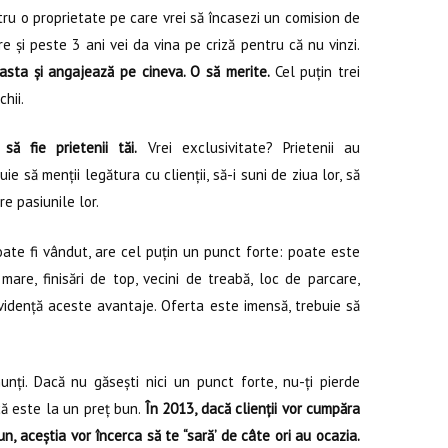
ru o proprietate pe care vrei să încasezi un comision de
 și peste 3 ani vei da vina pe criză pentru că nu vinzi.
asta și angajează pe cineva. O să merite.
Cel puțin trei
chii.
 să fie prietenii tăi.
Vrei exclusivitate? Prietenii au
e să menții legătura cu clienții, să-i suni de ziua lor, să
re pasiunile lor.
ate fi vândut, are cel puțin un punct forte: poate este
are, finisări de top, vecini de treabă, loc de parcare,
evidență aceste avantaje. Oferta este imensă, trebuie să
unți. Dacă nu găsești nici un punct forte, nu-ți pierde
ă este la un preț bun.
În 2013, dacă clienții vor cumpăra
n, aceștia vor încerca să te “sară’ de câte ori au ocazia.