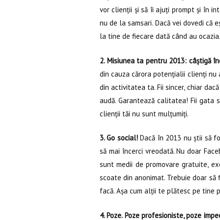
vor clienții și să îi ajuți prompt și în
nu de la samsari. Dacă vei dovedi că ești
la tine de fiecare dată când au ocazia
2. Misiunea ta pentru 2013: câștigă în
din cauza cărora potențialii clienți n
din activitatea ta. Fii sincer, chiar da
audă. Garantează calitatea! Fii gata să
clienții tăi nu sunt mulțumiți.
3. Go social!
Dacă în 2013 nu știi să fo
să mai încerci vreodată. Nu doar Faceb
sunt medii de promovare gratuite, ex
scoate din anonimat. Trebuie doar să fi
facă. Așa cum alții te plătesc pe tine 
4. Poze. Poze profesioniste, poze impe