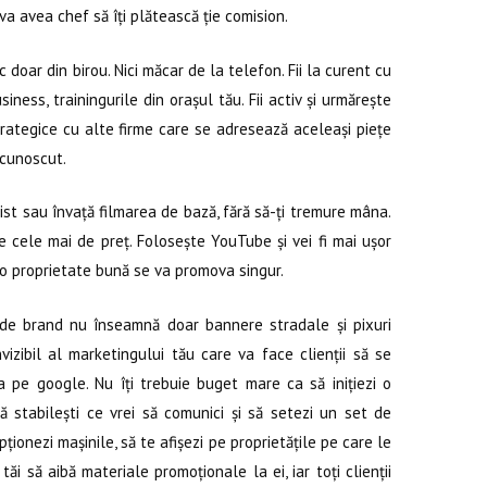
 va avea chef să îți plătească ție comision.
doar din birou. Nici măcar de la telefon. Fii la curent cu
ness, trainingurile din orașul tău. Fii activ și urmărește
trategice cu alte firme care se adresează aceleași piețe
e cunoscut.
t sau învață filmarea de bază, fără să-ți tremure mâna.
 cele mai de preț. Folosește YouTube și vei fi mai ușor
u o proprietate bună se va promova singur.
e brand nu înseamnă doar bannere stradale și pixuri
izibil al marketingului tău care va face clienții să se
 pe google. Nu îți trebuie buget mare ca să inițiezi o
 stabilești ce vrei să comunici și să setezi un set de
ipționezi mașinile, să te afișezi pe proprietățile pe care le
 tăi să aibă materiale promoționale la ei, iar toți clienții