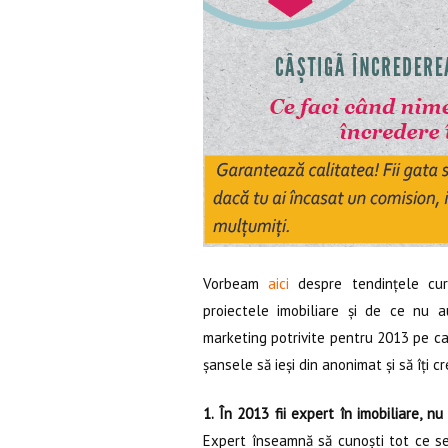
Vorbeam
aici
despre tendințele cure
proiectele imobiliare și de ce nu a
marketing potrivite pentru 2013 pe car
șansele să ieși din anonimat și să îți c
1. În 2013 fii expert în imobiliare, n
Expert înseamnă să cunoști tot ce se î