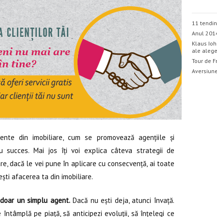
11 tendin
Anul 201
Klaus Ioh
ale alege
Tour de F
Aversiune
nte din imobiliare, cum se promovează agențiile și
u succes. Mai jos îți voi explica câteva strategii de
e, dacă le vei pune în aplicare cu consecvență, ai toate
rești afacerea ta din imobiliare.
u doar un simplu agent.
Dacă nu ești deja, atunci învață.
ntâmplă pe piață, să anticipezi evoluții, să înțelegi ce