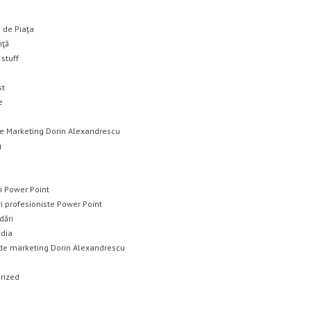
 de Piaţa
nţă
stuff
st
e
ce Marketing Dorin Alexandrescu
g
i Power Point
i profesioniste Power Point
ări
edia
 de marketing Dorin Alexandrescu
rized