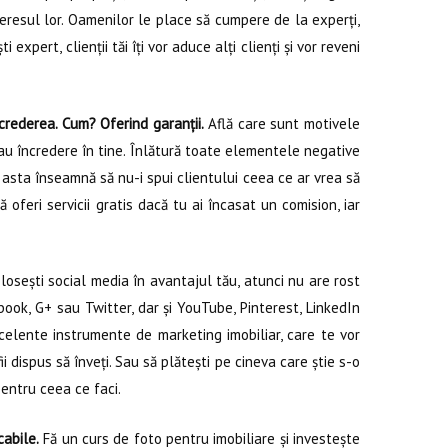
 interesul lor. Oamenilor le place să cumpere de la experți,
 expert, clienții tăi îți vor aduce alți clienți și vor reveni
.
crederea. Cum? Oferind garanții.
Află care sunt motivele
u au încredere în tine. Înlătură toate elementele negative
că asta înseamnă să nu-i spui clientului ceea ce ar vrea să
 oferi servicii gratis dacă tu ai încasat un comision, iar
losești social media în avantajul tău, atunci nu are rost
ook, G+ sau Twitter, dar și YouTube, Pinterest, LinkedIn
celente instrumente de marketing imobiliar, care te vor
i dispus să înveți. Sau să plătești pe cineva care știe s-o
pentru ceea ce faci.
cabile.
Fă un curs de foto pentru imobiliare și investește