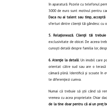
în aparatură. Pozele cu telefonul pent
3000 de euro sunt motivul pentru care
Daca nu ai talent sau timp, acceptă 
sferturi dintre clienții tăi gândesc cu o
5. Relaționează. Clienții tăi trebuie
exclusivitate de obicei. De aceea trebui
cunoști detalii despre familia lor, desp
6. Atenție la detalii.
Un imobil care po
orientat către sud sau are o terasă m
cămară plină. Identifică și scoate în 
te diferențiezi cumva.
Numai că trebuie să știi când să ren
vremea cu acea proprietate. Chiar dac
de la tine doar pentru că ai un preț bu