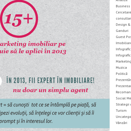
Business
Cercetare
consulta
Design & 
Ganduri
Guest Po
Imobiliar
Infografic
Infografi
Marketin
Muzica
Politică
Prezentăr
Prezentar
Recomand
Social M
Strategii
Turism
Uncatego
Vânzări