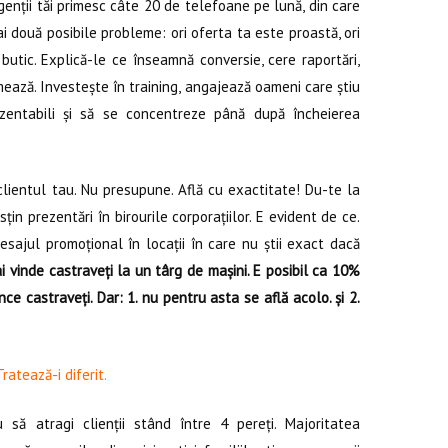
enții tăi primesc câte 20 de telefoane pe lună, din care
 ai două posibile probleme: ori oferta ta este proastă, ori
 butic. Explică-le ce înseamnă conversie, cere raportări,
ează. Investește în training, angajează oameni care știu
ezentabili și să se concentreze până după încheierea
lientul tau. Nu presupune. Află cu exactitate! Du-te la
țin prezentări în birourile corporațiilor. E evident de ce.
mesajul promoțional în locații în care nu știi exact dacă
ai vinde castraveți la un târg de mașini. E posibil ca 10%
e castraveți. Dar: 1. nu pentru asta se află acolo. și 2.
ratează-i diferit.
 să atragi clienții stând între 4 pereți. Majoritatea