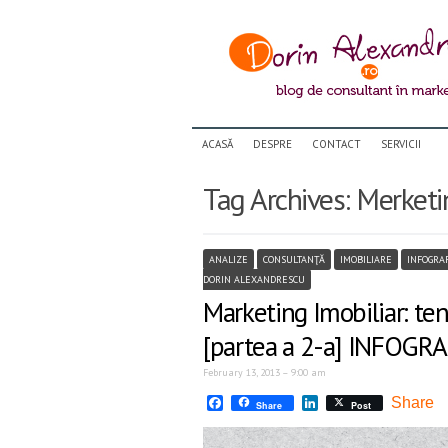
ACASĂ
DESPRE
CONTACT
SERVICII
Tag Archives:
Merketi
ANALIZE
CONSULTANŢĂ
IMOBILIARE
INFOGRA
DORIN ALEXANDRESCU
Marketing Imobiliar: ten
[partea a 2-a] INFOGRA
February 13, 2013 – 9:00 am
Facebook
LinkedIn
Share
Share
Post