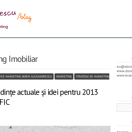
ng Imobiliar
eu@dorin
www.dori
www.bran
FICE MARKETING DORIN ALEXANDRESCU
MARKETING
STRATEGII DE MARKETING
dințe actuale și idei pentru 2013
FIC
Analize