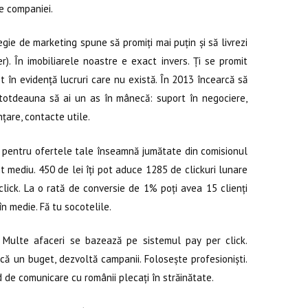
e companiei.
ie de marketing spune să promiți mai puțin și să livrezi
). În imobiliarele noastre e exact invers. Ți se promit
ot în evidență lucruri care nu există. În 2013 încearcă să
întotdeauna să ai un as în mânecă: suport în negociere,
nțare, contacte utile.
 pentru ofertele tale înseamnă jumătate din comisionul
 mediu. 450 de lei îți pot aduce 1285 de clickuri lunare
click. La o rată de conversie de 1% poți avea 15 clienți
în medie. Fă tu socotelile.
ulte afaceri se bazează pe sistemul pay per click.
ocă un buget, dezvoltă campanii. Folosește profesioniști.
 de comunicare cu românii plecați în străinătate.