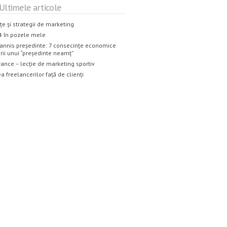
Ultimele articole
țe și strategii de marketing
4 în pozele mele
annis președinte: 7 consecințe economice
rii unui “președinte neamț”
rance – lecție de marketing sportiv
a freelancerilor față de clienți